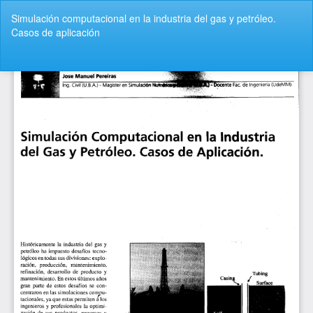
Volver
Simulación computacional en la industria del gas y petróleo.
a
Casos de aplicación
los
detalles
del
De
De
artículo
P