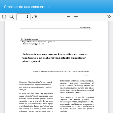
Volver
De
De
Crónicas de una concurrente
a
P
los
detalles
del
artículo