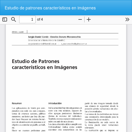
Volver
De
De
Estudio de patrones característicos en imágenes
a
P
los
detalles
del
artículo