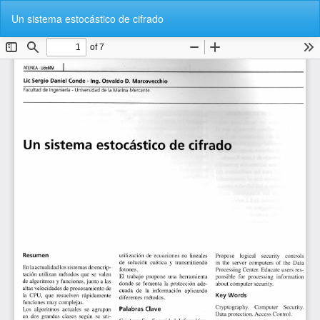
Volver
De
De
Un sistema estocástico de cifrado
a
P
los
detalles
del
artículo