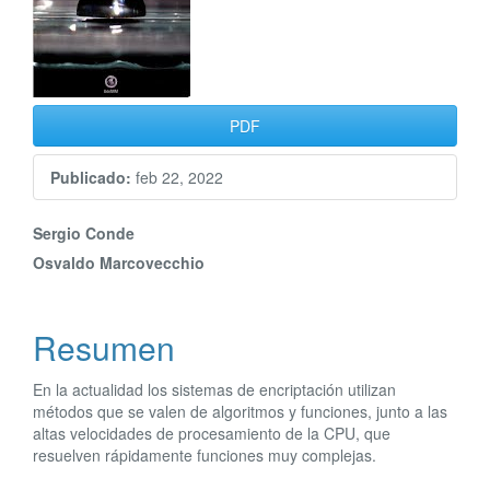
artículo
PDF
Publicado:
feb 22, 2022
Contenido
Sergio Conde
Osvaldo Marcovecchio
principal
del
Resumen
artículo
En la actualidad los sistemas de encriptación utilizan
métodos que se valen de algoritmos y funciones, junto a las
altas velocidades de procesamiento de la CPU, que
resuelven rápidamente funciones muy complejas.
Descargas