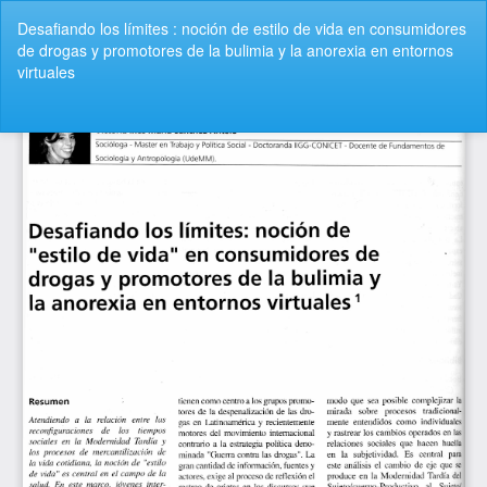
Volver
Desafiando los límites : noción de estilo de vida en consumidores
a
de drogas y promotores de la bulimia y la anorexia en entornos
los
virtuales
detalles
del
artículo
De
De
P