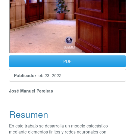
PDF
Publicado:
feb 23, 2022
Contenido
José Manuel Pereiras
principal
Resumen
del
artículo
En este trabajo se desarrolla un modelo estocástico
mediante elementos finitos y redes neuronales con