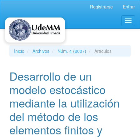
Navegación
Registrarse
Entrar
principal
Contenido
Toggl
principal
naviga
Barra
lateral
Inicio
Archivos
Núm. 4 (2007)
Artículos
Desarrollo de un
modelo estocástico
mediante la utilización
del método de los
elementos finitos y