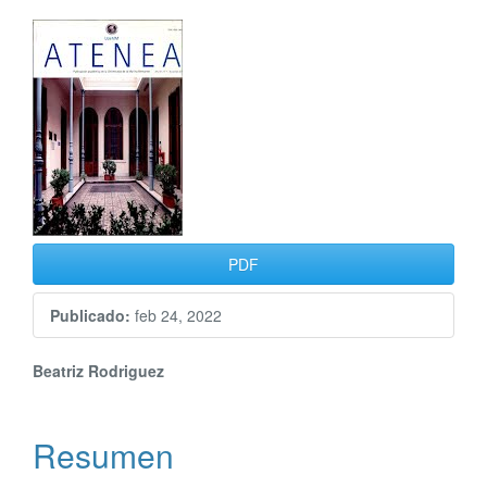
Barra
lateral
del
artículo
PDF
Publicado:
feb 24, 2022
Contenido
Beatriz Rodriguez
principal
Resumen
del