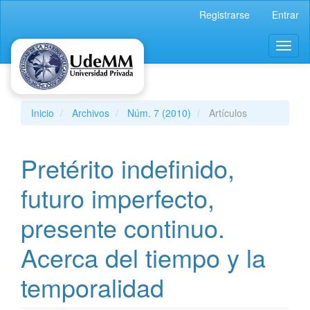
Navegación
Registrarse
Entrar
principal
Contenido
Toggl
principal
naviga
Barra
lateral
Inicio
Archivos
Núm. 7 (2010)
Artículos
Pretérito indefinido,
futuro imperfecto,
presente continuo.
Acerca del tiempo y la
temporalidad