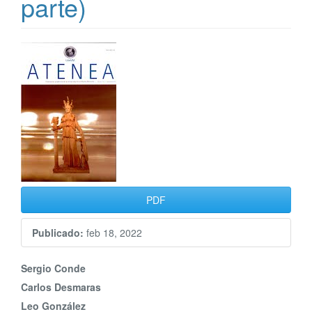
parte)
Barra
lateral
del
artículo
PDF
Publicado:
feb 18, 2022
Contenido
Sergio Conde
Carlos Desmaras
principal
Leo González