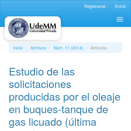
Navegación
Registrarse
Entrar
principal
Contenido
Toggl
principal
naviga
Barra
lateral
Inicio
Archivos
Núm. 11 (2014)
Artículos
Estudio de las
solicitaciones
producidas por el oleaje
en buques-tanque de
gas licuado (última