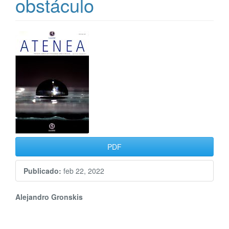
obstáculo
Barra
lateral
del
artículo
PDF
Publicado:
feb 22, 2022
Contenido
Alejandro Gronskis
principal