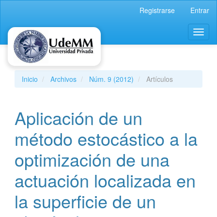
Navegación
Registrarse
Entrar
principal
Contenido
Toggl
principal
naviga
Barra
lateral
Inicio
Archivos
Núm. 9 (2012)
Artículos
Aplicación de un
método estocástico a la
optimización de una
actuación localizada en
la superficie de un