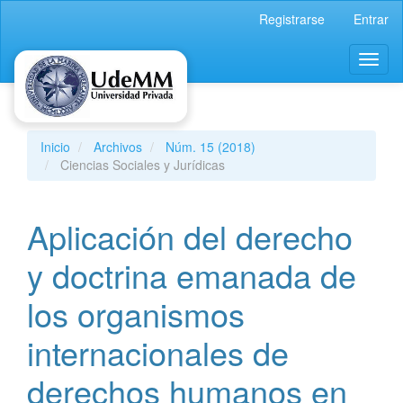
Navegación
Registrarse
Entrar
principal
Contenido
Toggl
principal
naviga
Barra
lateral
Inicio
Archivos
Núm. 15 (2018)
Ciencias Sociales y Jurídicas
Aplicación del derecho
y doctrina emanada de
los organismos
internacionales de
derechos humanos en