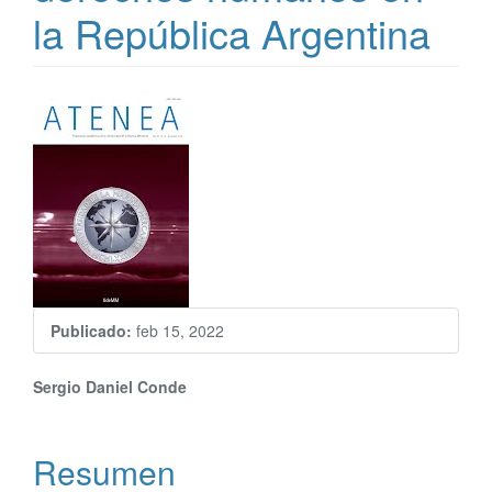
la República Argentina
Barra
lateral
del
artículo
Publicado:
feb 15, 2022
Contenido
Sergio Daniel Conde
principal
Resumen
del