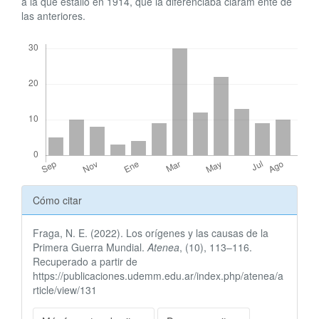
a la que estalló en 1914, que la diferenciaba claram ente de
las anteriores.
Descargas
Detalles
Cómo citar
del
Fraga, N. E. (2022). Los orígenes y las causas de la
artículo
Primera Guerra Mundial.
Atenea
, (10), 113–116.
Recuperado a partir de
https://publicaciones.udemm.edu.ar/index.php/atenea/a
rticle/view/131