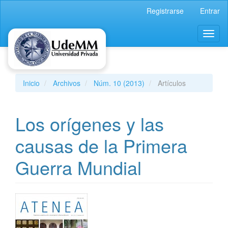
Navegación
Registrarse
Entrar
principal
Contenido
Toggl
principal
naviga
Barra
lateral
Inicio
Archivos
Núm. 10 (2013)
Artículos
Los orígenes y las
causas de la Primera
Guerra Mundial
Barra
lateral