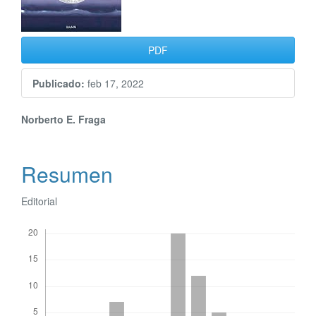
PDF
Publicado:
feb 17, 2022
Contenido
Norberto E. Fraga
principal
Resumen
del
artículo
Editorial
Descargas