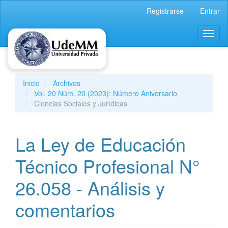
Navegación
Registrarse
Entrar
principal
Contenido
Toggl
principal
naviga
Barra
lateral
Inicio
Archivos
Vol. 20 Núm. 20 (2023): Número Aniversario
Ciencias Sociales y Jurídicas
La Ley de Educación
Técnico Profesional N°
26.058 ‐ Análisis y
comentarios