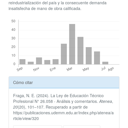
reindustrialización del país y la consecuente demanda
insatisfecha de mano de obra calificada.
Descargas
Detalles
Cómo citar
del
Fraga, N. E. (2024). La Ley de Educación Técnico
artículo
Profesional N° 26.058 ‐ Análisis y comentarios.
Atenea
,
20
(20), 101–107. Recuperado a partir de
https://publicaciones.udemm.edu.ar/index.php/atenea/a
rticle/view/320