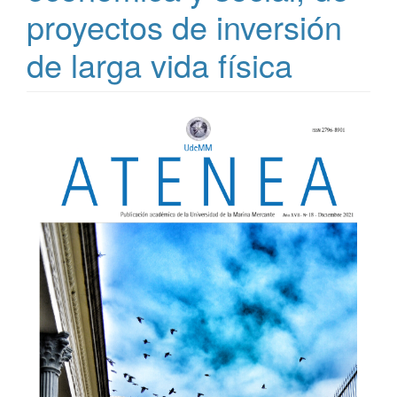
proyectos de inversión
de larga vida física
Barra
lateral
del
artículo