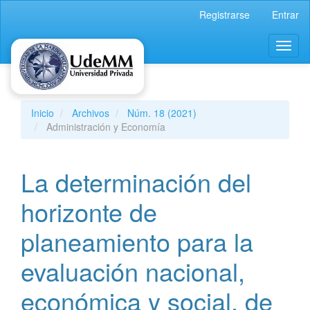
Navegación
Registrarse
Entrar
principal
Contenido
Toggl
principal
naviga
Barra
lateral
Inicio
Archivos
Núm. 18 (2021)
Administración y Economía
La determinación del
horizonte de
planeamiento para la
evaluación nacional,
económica y social, de