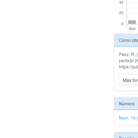
Detal
Cómo cit
del
Páez, R. 
artícu
periodo 
https://p
Más for
Número
Núm. 16 