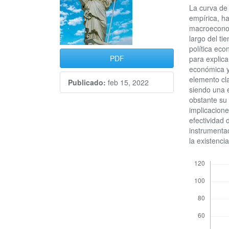
artículo
artícu
La curva de 
empírica, ha
macroeconom
largo del ti
política eco
PDF
para explica
económica y 
elemento cla
Publicado:
feb 15, 2022
siendo una 
obstante su
implicacione
efectividad 
instrumenta
la existenci
Descargas