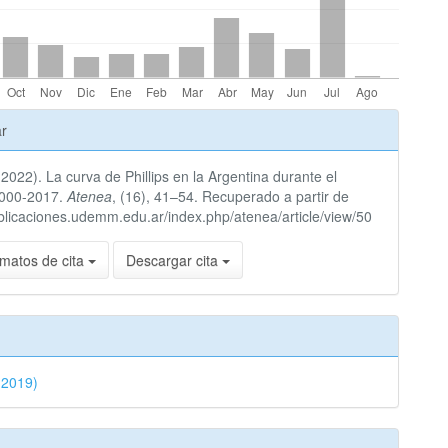
les
ar
(2022). La curva de Phillips en la Argentina durante el
lo
2000-2017.
Atenea
, (16), 41–54. Recuperado a partir de
ublicaciones.udemm.edu.ar/index.php/atenea/article/view/50
matos de cita
Descargar cita
(2019)