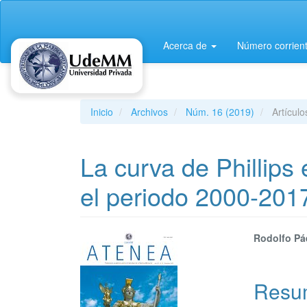
Navegación
principal
Contenido
Acerca de
Número corrien
principal
Barra
lateral
Inicio
Archivos
Núm. 16 (2019)
Artículo
La curva de Phillips
el periodo 2000-201
Barra
Conte
Rodolfo Pá
lateral
princi
Resu
del
del