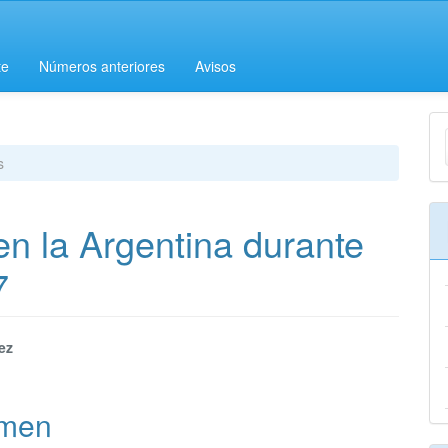
te
Números anteriores
Avisos
E
u
s
a
 en la Argentina durante
7
nido
ez
pal
men