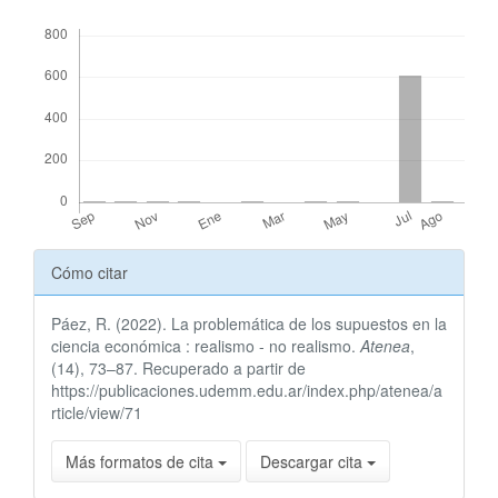
Descargas
Detalles
Cómo citar
del
Páez, R. (2022). La problemática de los supuestos en la
artículo
ciencia económica : realismo - no realismo.
Atenea
,
(14), 73–87. Recuperado a partir de
https://publicaciones.udemm.edu.ar/index.php/atenea/a
rticle/view/71
Más formatos de cita
Descargar cita