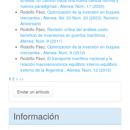
síntesis, un camino hacia una nueva ciencia normal y
nuevos paradigmas
,
Atenea: Núm. 17 (2020)
Rodolfo Páez,
Optimización de la inversión en buques
mercantes
,
Atenea: Vol. 20 Núm. 20 (2023): Número
Aniversario
Rodolfo Páez,
Revisión crítica del análisis costo-
beneficio de inversiones en puertos marítimos
,
Atenea: Núm. 8 (2011)
Rodolfo Páez,
Optimización de la inversión en buques
mercantes
,
Atenea: Núm. 9 (2012)
Rodolfo Páez,
El transporte marítimo nacional y la
relación macroeconómica equilibrio interno-equilibrio
externo de la Argentina
,
Atenea: Núm. 12 (2015)
1
2
>
>>
Enviar
Enviar un artículo
un
artículo
Información