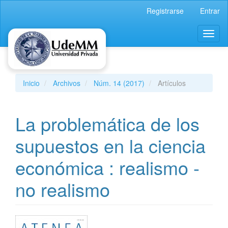
Navegación
Registrarse
Entrar
principal
Contenido
Toggl
principal
naviga
Barra
lateral
Inicio
Archivos
Núm. 14 (2017)
Artículos
La problemática de los
supuestos en la ciencia
económica : realismo -
no realismo
Barra