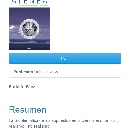
lateral
del
artículo
PDF
Publicado:
feb 17, 2022
Contenido
Rodolfo Páez
principal
Resumen
del
artículo
La problemática de los supuestos en la ciencia económica :
realismo - no realismo